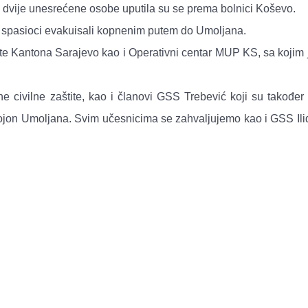
 dvije unesrećene osobe uputila su se prema bolnici Koševo.
e spasioci evakuisali kopnenim putem do Umoljana.
tite Kantona Sarajevo kao i Operativni centar MUP KS, sa kojim
e civilne zaštite, kao i članovi GSS Trebević koji su također 
eojon Umoljana. Svim učesnicima se zahvaljujemo kao i GSS Ili