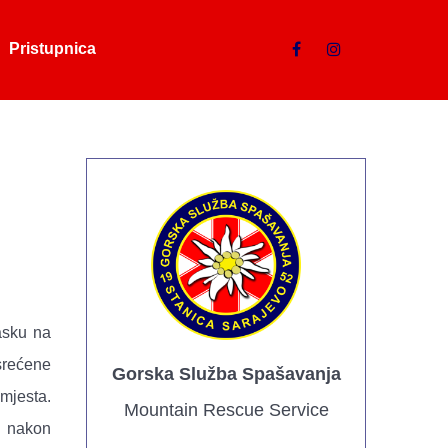
Pristupnica
asku na
srećene
Gorska Služba Spašavanja
mjesta.
Mountain Rescue Service
o nakon