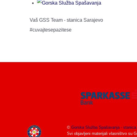
Vaš GSS Team - stanica Sarajevo
#cuvajtesepazitese
©
Gorska Služba Spašavanja - stanica
Svi objavljeni materijali vlasništvo su