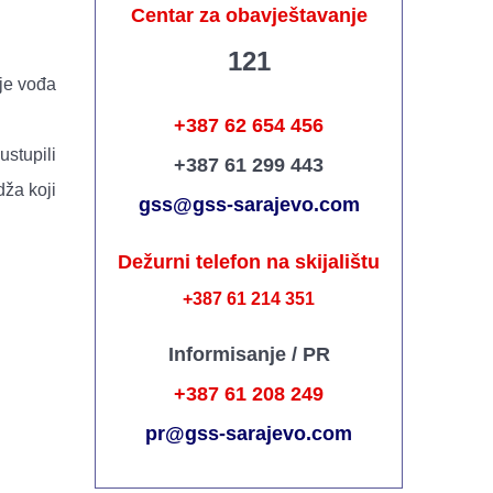
Centar za obavještavanje
121
 je vođa
+387 62 654 456
ustupili
+387 61 299 443
dža koji
gss@gss-sarajevo.com
Dežurni telefon na skijalištu
+387 61 214 351
Informisanje / PR
+387 61 208 249
pr@gss-sarajevo.com